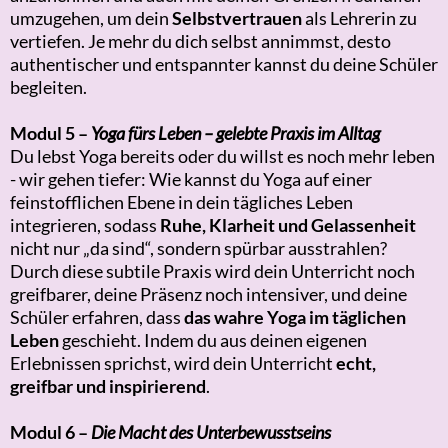
umzugehen, um dein
Selbstvertrauen
als Lehrerin zu
vertiefen. Je mehr du dich selbst annimmst, desto
authentischer und entspannter kannst du deine Schüler
begleiten.
Modul 5 –
Yoga fürs Leben – gelebte Praxis im Alltag
Du lebst Yoga bereits oder du willst es noch mehr leben
- wir gehen tiefer: Wie kannst du Yoga auf einer
feinstofflichen Ebene in dein tägliches Leben
integrieren, sodass
Ruhe, Klarheit und Gelassenheit
nicht nur „da sind“, sondern spürbar ausstrahlen?
Durch diese subtile Praxis wird dein Unterricht noch
greifbarer, deine Präsenz noch intensiver, und deine
Schüler erfahren,
dass
das wahre Yoga im täglichen
Leben
geschieht. Indem du aus deinen eigenen
Erlebnissen sprichst, wird dein Unterricht
echt,
greifbar und inspirierend
.
Modul 6 –
Die Macht des Unterbewusstseins