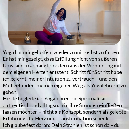
Yoga hat mir geholfen, wieder zu mir selbst zu finden.
Es hat mir gezeigt, dass Erfüllung nicht von äußeren
Umständen abhängt, sondern aus der Verbindung mit
dem eigenen Herzen entsteht. Schritt für Schritt habe
ich gelernt, meiner Intuition zu vertrauen – und den
Mut gefunden, meinen eigenen Weg als Yogalehrerin zu
gehen.
Heute begleite ich Yogalehrer, die Spiritualität
authentisch und alltagsnah in ihre Stunden einfließen
lassen möchten – nicht als Konzept, sondern als gelebte
Erfahrung, die Herz und Transformation schenkt.
Ich glaube fest daran: Dein Strahlen ist schon da – du