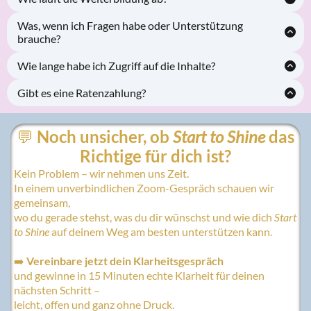
Du erhältst sofort Zugriff auf alle Module. Jede Woche
Schritt.
Was, wenn ich Fragen habe oder Unterstützung
öffnet sich ein neues Modul mit Videos,
brauche?
Reflexionsübungen und Meditationen.
IIn den Live-Sessions kannst du mir direkt deine Fragen
Regelmäßige Live-Gruppencalls vertiefen dein Lernen.
Wie lange habe ich Zugriff auf die Inhalte?
stellen.
Du hast
4 Monate Zugriff
auf alle Module,
Zudem gibt es eine Austauschmöglichkeit mit anderen
Gibt es eine Ratenzahlung?
Aufzeichnungen und Bonusmaterialien.
Teilnehmern und
direkten E-Mail-Support von mir
, falls
Ja, du kannst die Weiterbildung bequem in Raten zahlen.
du zusätzliche Unterstützung brauchst.
💬
Noch unsicher, ob
Start to Shine
das
Richtige für dich ist?
Kein Problem – wir nehmen uns Zeit.
In einem unverbindlichen Zoom-Gespräch schauen wir
gemeinsam,
wo du gerade stehst, was du dir wünschst und wie dich
Start
to Shine
auf deinem Weg am besten unterstützen kann.
➡️
Vereinbare jetzt dein Klarheitsgespräch
und gewinne in 15 Minuten echte Klarheit für deinen
nächsten Schritt –
leicht, offen und ganz ohne Druck.