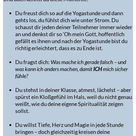
Du freust dich so auf die Yogastunde und dann
gehts los, du fühlst dich wie unter Strom. Du
schaust dir jeden deiner Teilnehmer immer wieder
an und denkst dir so 'Oh mein Gott, hoffentlich
gefällt es ihnen und nach der Yogastunde bist du
richtig erleichtert, dass es zu Ende ist.
Du fragst dich:
Was mache ich gerade falsch – und
was kann ich anders machen, damit
ICH
mich sicher
fühle?
Du stehst in deiner Klasse, atmest, lächelst – aber
spürst ein Kloßgefühl im Hals, weil du nicht genau
weißt, wie du deine eigene Spiritualität zeigen
sollst.
Du willst Tiefe, Herz und Magie in jede Stunde
bringen – doch gleichzeitig kreisen deine