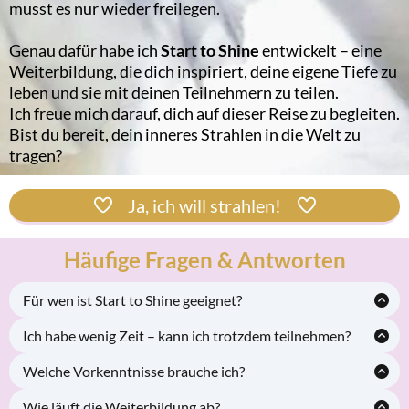
musst es nur wieder freilegen.
Genau dafür habe ich
Start to Shine
entwickelt – eine
Weiterbildung, die dich inspiriert, deine eigene Tiefe zu
leben und sie mit deinen Teilnehmern zu teilen.
Ich freue mich darauf, dich auf dieser Reise zu begleiten.
Bist du bereit, dein inneres Strahlen in die Welt zu
tragen?
Ja, ich will strahlen!
Häufige Fragen & Antworten
Für wen ist Start to Shine geeignet?
Für Yogalehrer, die ihre Stunden mit mehr Tiefe, Herz und
Ich habe wenig Zeit – kann ich trotzdem teilnehmen?
Spiritualität bereichern möchten – authentisch und
Ja. Die Weiterbildung ist flexibel aufgebaut, und du kannst alle
alltagsnah.
Welche Vorkenntnisse brauche ich?
Inhalte in deinem eigenen Tempo bearbeiten.
Du solltest bereits Yogastunden geben oder dich in einer
Zugang:
4 Monate
.
Wie läuft die Weiterbildung ab?
Ausbildung befinden. Alles Weitere lernst du Schritt für