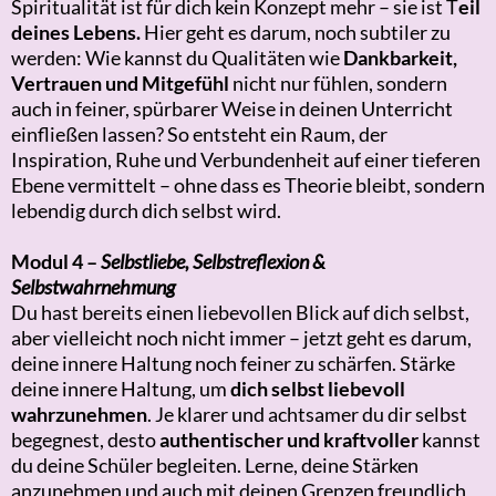
S
piritualität ist für dich kein Konzept mehr – sie ist T
eil
deines Lebens.
Hier geht es darum, noch subtiler zu
werden: Wie kannst du Qualitäten wie
Dankbarkeit,
Vertrauen und Mitgefühl
nicht nur fühlen, sondern
auch in feiner, spürbarer Weise in deinen Unterricht
einfließen lassen? So entsteht ein Raum, der
Inspiration, Ruhe und Verbundenheit auf einer tieferen
Ebene vermittelt – ohne dass es Theorie bleibt, sondern
lebendig durch dich selbst wird.
Modul 4 –
Selbstliebe, Selbstreflexion &
Selbstwahrnehmung
Du hast bereits einen liebevollen Blick auf dich selbst,
aber vielleicht noch nicht immer – jetzt geht es darum,
deine innere Haltung noch feiner zu schärfen. Stärke
deine innere Haltung, um
dich selbst liebevoll
wahrzunehmen
. Je klarer und achtsamer du dir selbst
begegnest, desto
authentischer und kraftvoller
kannst
du deine Schüler begleiten.
Lerne, deine Stärken
anzunehmen und auch mit deinen Grenzen freundlich