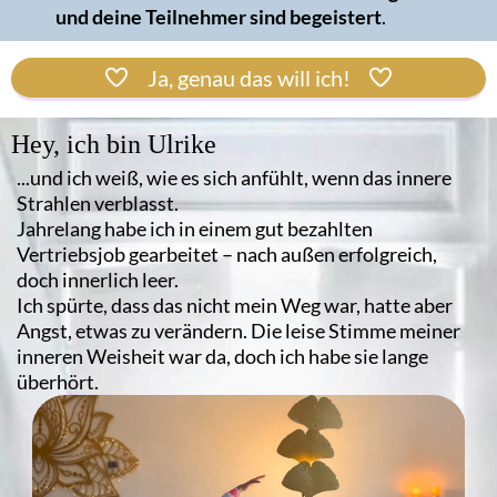
und deine Teilnehmer sind begeistert
.
Ja, genau das will ich!
Hey, ich bin Ulrike
...und ich weiß, wie es sich anfühlt, wenn das innere
Strahlen verblasst.
Jahrelang habe ich in einem gut bezahlten
Vertriebsjob gearbeitet – nach außen erfolgreich,
doch innerlich leer.
Ich spürte, dass das nicht mein Weg war, hatte aber
Angst, etwas zu verändern. Die leise Stimme meiner
inneren Weisheit war da, doch ich habe sie lange
überhört.