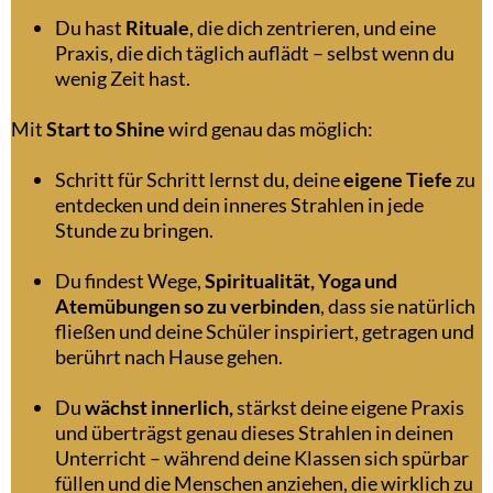
Du hast
Rituale
, die dich zentrieren, und eine
Praxis, die dich täglich auflädt – selbst wenn du
wenig Zeit hast.
Mit
Start to Shine
wird genau das möglich:
Schritt für Schritt lernst du, deine
eigene Tiefe
zu
entdecken und dein inneres Strahlen in jede
Stunde zu bringen.
Du findest Wege,
Spiritualität, Yoga und
Atemübungen so zu verbinden
, dass sie natürlich
fließen und deine Schüler inspiriert, getragen und
berührt nach Hause gehen.
Du
wächst innerlich,
stärkst deine eigene Praxis
und überträgst genau dieses Strahlen in deinen
Unterricht – während deine Klassen sich spürbar
füllen und die Menschen anziehen, die wirklich zu