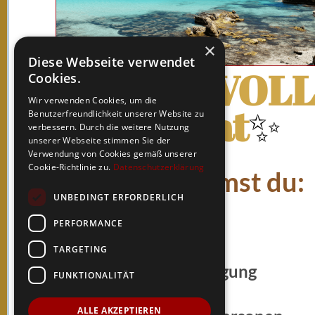
×
Diese Webseite verwendet
✨
WERTVOLL
Cookies.
Wir verwenden Cookies, um die
Retreat
✨
Benutzerfreundlichkeit unserer Website zu
verbessern. Durch die weitere Nutzung
unserer Webseite stimmen Sie der
Verwendung von Cookies gemäß unserer
Cookie-Richtlinie zu.
Datenschutzerklärung
Das bekommst du:
UNBEDINGT ERFORDERLICH
täglich Yoga
PERFORMANCE
7 Übernachtungen
TARGETING
vegane Vollverpflegung
FUNKTIONALITÄT
Kakaozeremonie
ALLE AKZEPTIEREN