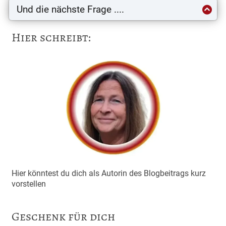
Expertise!
Und die nächste Frage ....
Und hier steht deine Antwort auf die Frage - du zeigst
Expertise!
Hier schreibt:
Hier könntest du dich als Autorin des Blogbeitrags kurz
vorstellen
Geschenk für dich